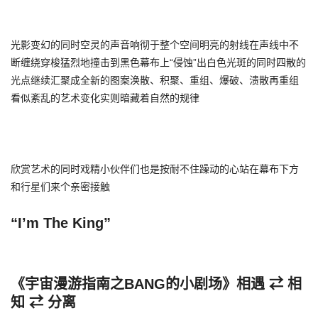
光影变幻的同时空灵的声音响彻于整个空间明亮的射线在声线中不
断缠绕穿梭猛烈地撞击到黑色幕布上“侵蚀”出白色光斑的同时四散的
光点继续汇聚成全新的图案涣散、积聚、重组、爆破、溃散再重组
看似紊乱的艺术变化实则暗藏着自然的规律
欣赏艺术的同时戏精小伙伴们也是按耐不住躁动的心站在幕布下方
和行星们来个亲密接触
“I’m The King”
《宇宙漫游指南之BANG的小剧场》相遇 ⇄ 相
知 ⇄ 分离