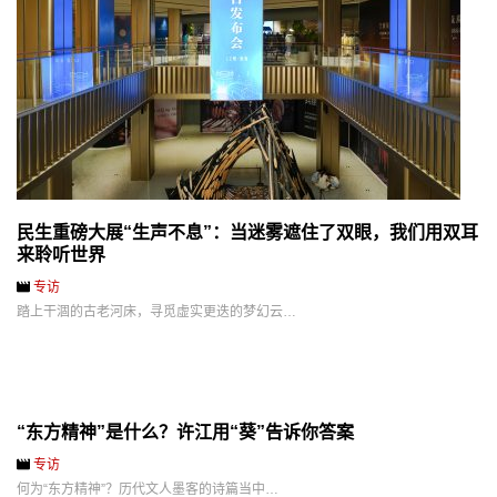
民生重磅大展“生声不息”：当迷雾遮住了双眼，我们用双耳
来聆听世界
专访
踏上干涸的古老河床，寻觅虚实更迭的梦幻云…
“东方精神”是什么？许江用“葵”告诉你答案
专访
何为“东方精神”？历代文人墨客的诗篇当中…