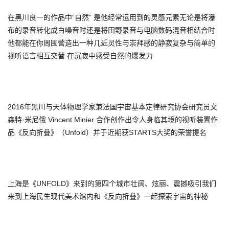
在黑川良一的作品中“自然” 是他经常运用到的灵感元素无论是将瀑
布的录音转化成白噪音时还是将田野录音与电脑数码混音相结合时
他都能在你周围营造出一种几近灵性与崇拜感的静寂复杂与简单的
视听语言相互交替 在沉寂中感受自然的爆发力
2016年黑川与天体物理学家兼法国宇宙基本定律研究协会研究员文
森特·米尼俄 Vincent Minier 合作创作出令人身临其境的视听装置作
品《反向折叠》（Unfold）并于近期获STARTS大奖的荣誉提名
上海是《UNFOLD》来到的第四个城市壮阔、炫丽、震撼吸引我们
来到上海民生现代美术馆内和《反向折叠》一起探索宇宙的神秘