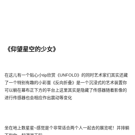
《仰望星空的少女》
在这儿有一个贴心小tip欣赏《UNFOLD》的同时艺术家们其实还藏
了一个特别有趣的小彩蛋《反向折叠》是一个沉浸式的艺术装置你
可以躺在幕布正下方的平台上这里其实是隐藏了传感器随着影像的
进行传感器也会相应作出震动等变化
坐在地上数星星~感觉是个非常适合两个人一起去的展览呢！并排躺