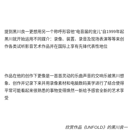
提到黑川良一更想用另一个称呼形容他“电音届的宠儿”自1999年起
黑川就开始运用不同媒介：录像、装置、录音及现场表演等等来创
作各类试听影音艺术作品并在国际上享有先锋代表性地位
作品在他的创作下更像是一首首灵动的乐曲声音的交响乐被黑川想
象、创作并记录下来并用录像素材和电脑数码美学进行了结合使得
平常可能看起来很熟悉的事物变得焕然一新给予感官全新的艺术享
受
欣赏作品《UNFOLD》的黑川良一