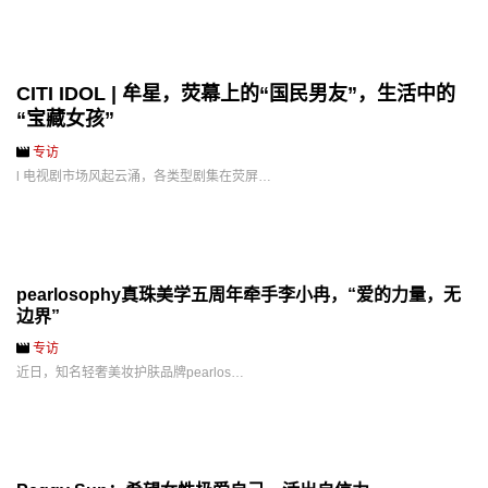
CITI IDOL | 牟星，荧幕上的“国民男友”，生活中的
“宝藏女孩”
专访
l 电视剧市场风起云涌，各类型剧集在荧屏…
pearlosophy真珠美学五周年牵手李小冉，“爱的力量，无
边界”
专访
近日，知名轻奢美妆护肤品牌pearlos…