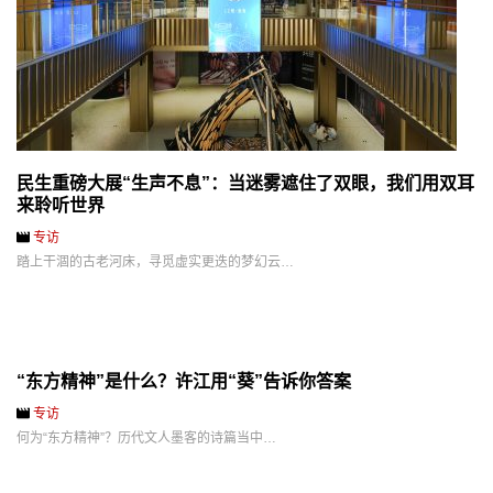
民生重磅大展“生声不息”：当迷雾遮住了双眼，我们用双耳
来聆听世界
专访
踏上干涸的古老河床，寻觅虚实更迭的梦幻云…
“东方精神”是什么？许江用“葵”告诉你答案
专访
何为“东方精神”？历代文人墨客的诗篇当中…