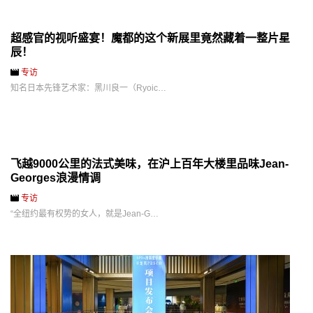
超感官的视听盛宴！魔都的这个新展里竟然藏着一整片星
辰！
专访
知名日本先锋艺术家：黑川良一（Ryoic…
飞越9000公里的法式美味，在沪上百年大楼里品味Jean-
Georges浪漫情调
专访
“全纽约最有权势的女人，就是Jean-G…