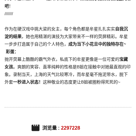
吧
！
///////
作为在硬汉戏中挑大梁的女主，每个角色都是牟星扎扎实实
自我沉
淀的结果
，她也用精湛的演技为大家带来不一样的荧屏精彩。牟星
一步步打造属于自己的个人特色，
成为当下小花旦中的独特存在~
彩蛋：
抛开荧幕上酷酷的霸气外衣，私底下的牟星更像是一位可爱的
宝藏
女孩
。爽朗的笑容、直率纯粹的性格是B姐在接触中对她最直观的印
象。录制当天，上海的天气比较寒冷，而牟星毫不拖泥带水，脱下
外套
一秒进入状态！
这种敬业的态度更让B姐被圈粉得死死的~
浏览量 :
2297228