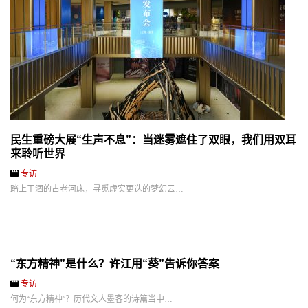
民生重磅大展“生声不息”：当迷雾遮住了双眼，我们用双耳
来聆听世界
专访
踏上干涸的古老河床，寻觅虚实更迭的梦幻云…
“东方精神”是什么？许江用“葵”告诉你答案
专访
何为“东方精神”？历代文人墨客的诗篇当中…