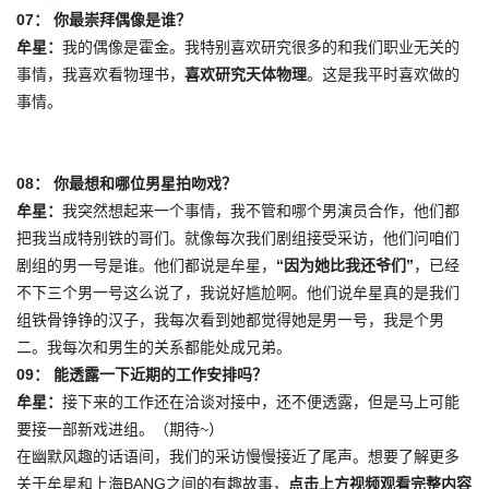
07：
你最崇拜偶像是谁？
牟星：
我的偶像是霍金。我特别喜欢研究很多的和我们职业无关的
事情，我喜欢看物理书，
喜欢研究天体物理
。这是我平时喜欢做的
事情。
08：
你最想和哪位男星拍吻戏？
牟星：
我突然想起来一个事情，我不管和哪个男演员合作，他们都
把我当成特别铁的哥们。就像每次我们剧组接受采访，他们问咱们
剧组的男一号是谁。他们都说是牟星，
“因为她比我还爷们”
，已经
不下三个男一号这么说了，我说好尴尬啊。他们说牟星真的是我们
组铁骨铮铮的汉子，我每次看到她都觉得她是男一号，我是个男
二。我每次和男生的关系都能处成兄弟。
09：
能透露一下近期的工作安排吗？
牟星：
接下来的工作还在洽谈对接中，还不便透露，但是马上可能
要接一部新戏进组。（期待~）
在幽默风趣的话语间，我们的采访慢慢接近了尾声。想要了解更多
关于牟星和上海BANG之间的有趣故事，
点击上方视频观看完整内容