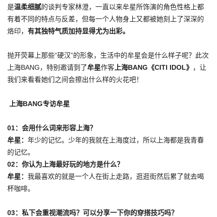
是
温柔细腻
的谈判专家林澄，一直以来牟星所饰演的角色性格上都
有着不同的特点与反差，但每一个人物身上又都被她刻上了深深的
烙印，
有其独特气质加持显得尤为出彩。
抛开荧幕上那些“硬汉”的形象，生活中的牟星会是什么样子呢？此次
上海BANG，特别邀请到了
牟星
作客
上海BANG《CITI IDOL》
，让
我们来看看她们之间会擦出什么样的火花吧！
上海BANG专访牟星
01：
会用什么词来形容上海？
牟星：
年少的记忆。少年的我就在上海度过，所以上海都是我青春
的记忆。
02：
你认为上海最好玩的地方是什么？
牟星：
我最喜欢的就是一个人在街上走路，逛逛街然后累了就去喝
杯咖啡。
03：
私下会重视潮流吗？可以分享一下你的穿搭技巧吗？