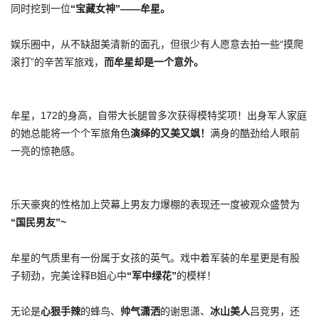
同时挖到一位
“宝藏女神”——牟星。
娱乐圈中，从不缺甜美清新的面孔，但很少有人愿意去拍一些“摸爬
滚打”的辛苦军旅戏，
而牟星却是一个意外。
牟星，172的身高，自带大长腿曾多次获得模特奖项！出身军人家庭
的她总能将一个个军旅角色
演绎的又美又飒！
满身的酷劲给人眼前
一亮的惊艳感。
乐天豪爽的性格加上荧幕上男友力爆棚的表现还一度被观众盛赞为
“国民男友”~
牟星的气质里有一份属于女孩的英气。戏中着军装的牟星更是有股
子韧劲，完美诠释B姐心中
“军中绿花”
的模样！
无论是
心狠手辣
的蜂鸟、
帅气潇洒
的谢思潇、
冰山美人
吕竞男，还