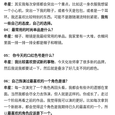
牟星：
其实我每次穿搭都会突出一个重点，比如这一身衣服我想留
一个小心机，突出一下我的鞋子，或者今天是包包，或者是一个耳
环。我还喜欢比较特别的东西。可能不是跟随潮流特别紧密，
我有
一些自己的态度，自己的选择。
04：
最常用的时尚单品是什么？
牟星：
帽子、眼镜是我最经常用的单品。我家里有一大堆，衣帽间
里面一排一排一排全都是帽子和眼镜。
05：
你今天的口红色号是什么？
牟星：
我比较喜欢尝试新的事物
，今天化妆师拿了很多新的品牌，
然后我说我都要试一下，然后就是叠涂了好几支不同的颜色。
06：
自己饰演过最喜欢的一个角色是谁？
牟星：
每一次演完了一个角色再回头看，我都会有些许的遗憾在里
面。当然我都会尽全力去饰演，但人就是这样的。你成长了，走过
一个阶段再看之前的作品，我觉得我可以演的更好。比如每次拿到
一个新剧本，都会觉得这个角色是我期待已久的最喜欢的一个，所
以
最喜欢的角色应该是下一个。