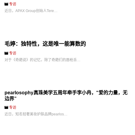
专访
近日，APAX Group创始人Tere…
毛婷：独特性，这是唯一能算数的
专访
对于《奇葩说》的记忆，除了奇葩们的唇枪舌…
pearlosophy真珠美学五周年牵手李小冉，“爱的力量，无
边界”
专访
近日，知名轻奢美妆护肤品牌pearlos…