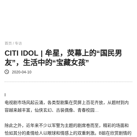
首页 / 专访
CITI IDOL | 牟星，荧幕上的“国民男
友”，生活中的“宝藏女孩”
2020-04-10
l
电视剧市场风起云涌，各类型剧集在荧屏上百花齐放，从题材到内
容越来越丰富，仙侠玄幻、古装偶像、青春校园…
除此之外，近年来不少以军警为主题的剧席卷而至，精彩的场面和
恰如其分的柔情给人以眼球和情感上的双重刺激。B姐在欣赏剧情的