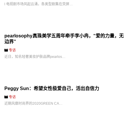
l 电视剧市场风起云涌，各类型剧集在荧屏…
pearlosophy真珠美学五周年牵手李小冉，“爱的力量，无
边界”
专访
近日，知名轻奢美妆护肤品牌pearlos…
Peggy Sun：希望女性极爱自己，活出自信力
专访
近期风靡时尚界的2020GREEN CA…