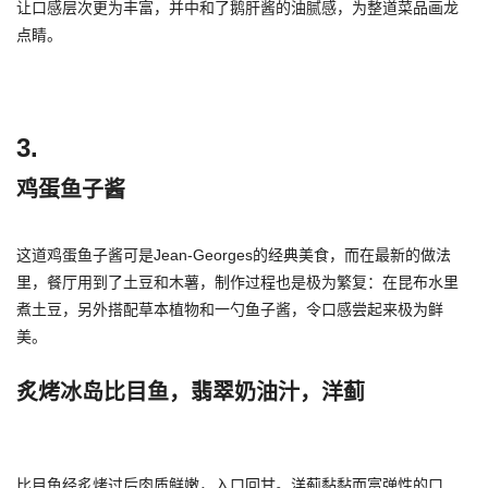
让口感层次更为丰富，并中和了鹅肝酱的油腻感，为整道菜品画龙
点睛。
3.
鸡蛋鱼子酱
这道鸡蛋鱼子酱可是Jean-Georges的经典美食，而在最新的做法
里，餐厅用到了土豆和木薯，制作过程也是极为繁复：在昆布水里
煮土豆，另外搭配草本植物和一勺鱼子酱，令口感尝起来极为鲜
美。
炙烤冰岛比目鱼，翡翠奶油汁，洋蓟
比目鱼经炙烤过后肉质鲜嫩，入口回甘。洋蓟黏黏而富弹性的口