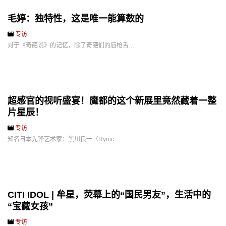
毛婷：独特性，这是唯一能算数的
专访
对于《奇葩说》的记忆，除了奇葩们的唇枪舌…
超感官的视听盛宴！魔都的这个新展里竟然藏着一整
片星辰！
专访
知名日本先锋艺术家：黑川良一（Ryoic…
CITI IDOL | 牟星，荧幕上的“国民男友”，生活中的
“宝藏女孩”
专访