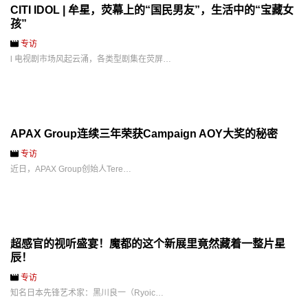
CITI IDOL | 牟星，荧幕上的“国民男友”，生活中的“宝藏女
孩”
专访
l 电视剧市场风起云涌，各类型剧集在荧屏…
APAX Group连续三年荣获Campaign AOY大奖的秘密
专访
近日，APAX Group创始人Tere…
超感官的视听盛宴！魔都的这个新展里竟然藏着一整片星
辰！
专访
知名日本先锋艺术家：黑川良一（Ryoic…