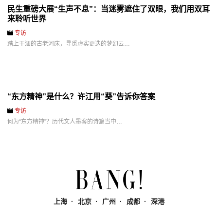
民生重磅大展“生声不息”：当迷雾遮住了双眼，我们用双耳
来聆听世界
专访
踏上干涸的古老河床，寻觅虚实更迭的梦幻云…
“东方精神”是什么？许江用“葵”告诉你答案
专访
何为“东方精神”？历代文人墨客的诗篇当中…
上海
北京
广州
成都
深港