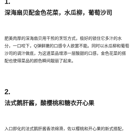
1.
深海扇贝配金色花菜，水瓜柳，葡萄沙司
肥美肉厚的深海扇贝用干煎的烹饪方式，极好的锁住它多汁的水
分，一口咬下，Q弹鲜嫩的口感令人欲罢不能。同时以水瓜柳和葡萄
沙司的调汁做底，为这道菜品增添一层酸甜的口感，金色花菜的搭
配也使得菜品的颜色瞬间靓丽了起来。
2.
法式鹅肝酱，酸樱桃和糖衣开心果
入口即化的法式鹅肝酱香浓绵滑，佐以樱桃和开心果的新式搭配，