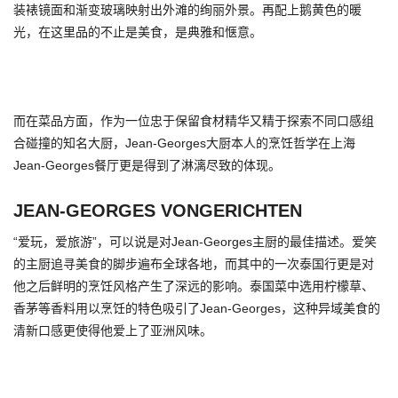
装裱镜面和渐变玻璃映射出外滩的绚丽外景。再配上鹅黄色的暖
光，在这里品的不止是美食，是典雅和惬意。
而在菜品方面，作为一位忠于保留食材精华又精于探索不同口感组
合碰撞的知名大厨，Jean-Georges大厨本人的烹饪哲学在上海
Jean-Georges餐厅更是得到了淋漓尽致的体现。
JEAN-GEORGES VONGERICHTEN
“爱玩，爱旅游”，可以说是对Jean-Georges主厨的最佳描述。爱笑
的主厨追寻美食的脚步遍布全球各地，而其中的一次泰国行更是对
他之后鲜明的烹饪风格产生了深远的影响。泰国菜中选用柠檬草、
香茅等香料用以烹饪的特色吸引了Jean-Georges，这种异域美食的
清新口感更使得他爱上了亚洲风味。