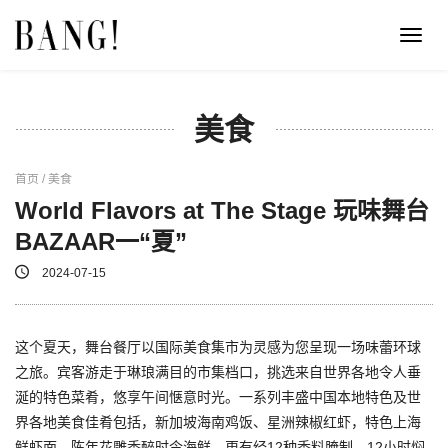
Toggl
navig
美食
首页 / 美食
World Flavors at The Stage 玩味舞台
BAZAAR一“夏”
2024-07-15
这个夏天，舞台餐厅以国际美食集市为灵感为您呈现一场味蕾环球
之旅。宾客游走于琳琅满目的市集档口，挑选来自世界各地令人垂
涎的特色菜肴，悠享午间惬意时光。一系列丰盛中国本地特色及世
界各地美食佳肴包括，新加坡海南鸡饭、星洲辣椒红虾，特色上海
鲜虾面、陈年花雕香醉时令海鲜，更有经12种香料腌制、12小时焖