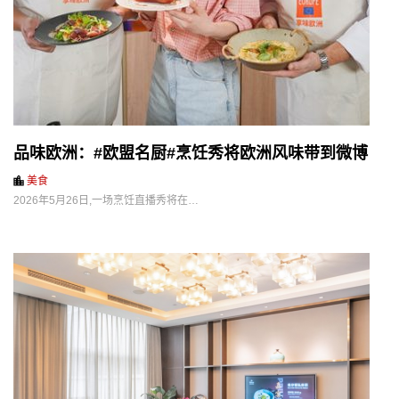
品味欧洲：#欧盟名厨#烹饪秀将欧洲风味带到微博
美食
2026年5月26日,一场烹饪直播秀将在…