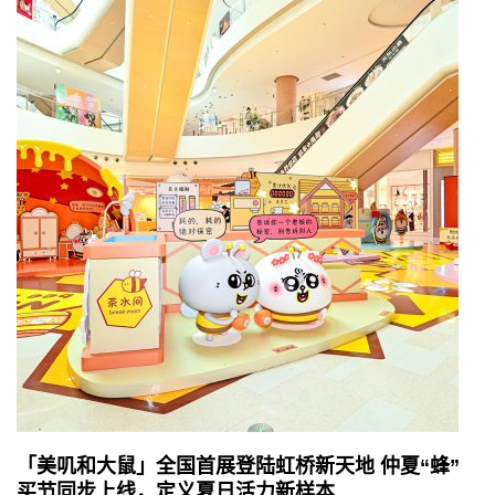
「美叽和大鼠」全国首展登陆虹桥新天地 仲夏“蜂”
买节同步上线，定义夏日活力新样本