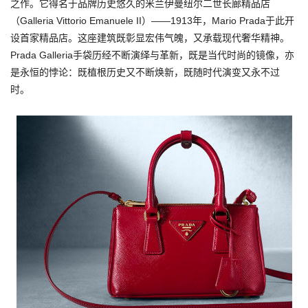
之作。它得名于品牌历史悠久的米兰伊曼纽尔二世长廊精品店
（Galleria Vittorio Emanuele II）——1913年，Mario Prada于此开
设首家精品店。这座建筑既彰显宏伟气魄，又承载现代奢华精神。
Prada Galleria手袋历经不断演绎与革新，既是当代时尚的镜像，亦
是永恒的悖论：既植根历史又不断焕新，既随时代演变又永不过
时。