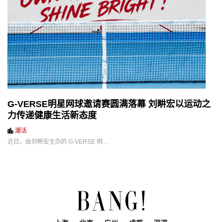
G-VERSE明星网球邀请赛圆满落幕 刘畊宏以运动之
力传递健康生活新态度
潮活
近日，由刘畊宏主办的 G-VERSE 明…