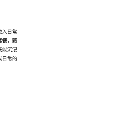
融入日常
套餐
，甄
既能沉浸
成日常的