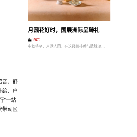
月圆花好时，国展洲际呈臻礼
酒店
中秋将至，月满人圆。在这缕缕桂香与脉脉温…
韶音、舒
补给、户
行”一站
费带动区