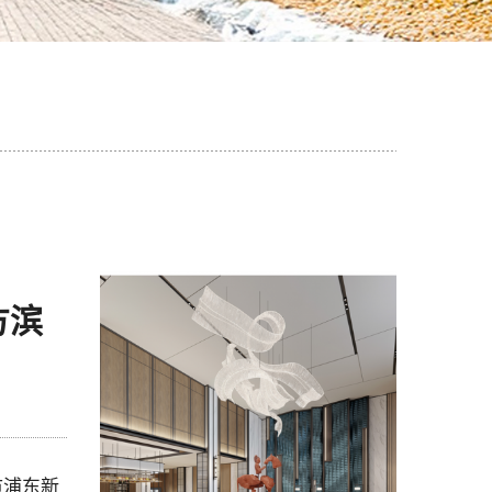
方滨
市浦东新