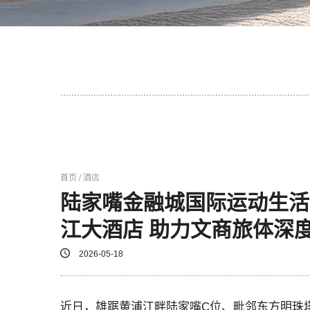
首页 / 酒店
陆家嘴金融城国际运动生活
江大酒店 助力文商旅体深
2026-05-18
近日，雄踞黄浦江畔陆家嘴C位、毗邻东方明珠塔