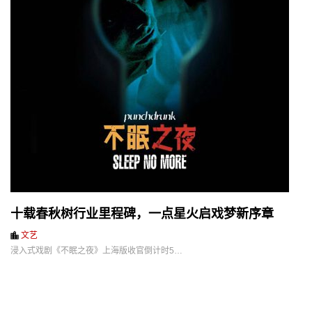
十载春秋树行业里程碑，一点星火启戏梦新序章
文艺
浸入式戏剧《不眠之夜》上海版收官倒计时5…