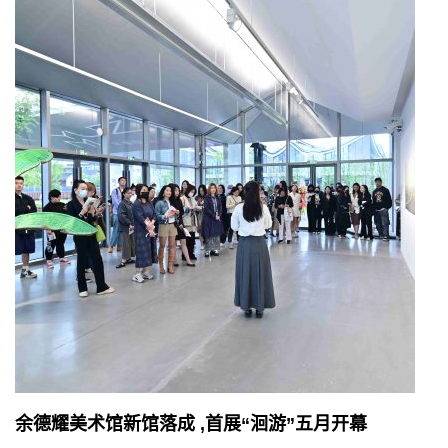
余德耀美术馆新馆落成 ,首展“洄游”五月开幕