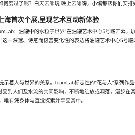
三天该如何度过了呢？白天去哪玩 晚上去哪嗨，小编都帮你们安排
启上海首次个展,呈现艺术互动新体验
teamLab：油罐中的水粒子世界”在油罐艺术中心5号罐开幕。
水”这一深邃、诗意而极富变化性的表达将油罐艺术中心5号罐
着人与世界的关系。teamLab标志性的“花与人”系列作
同时受到人们及水流的共同影响，不断地绽放或凋落，漫步在
，唯有凭身体与直觉探索并享受其中。