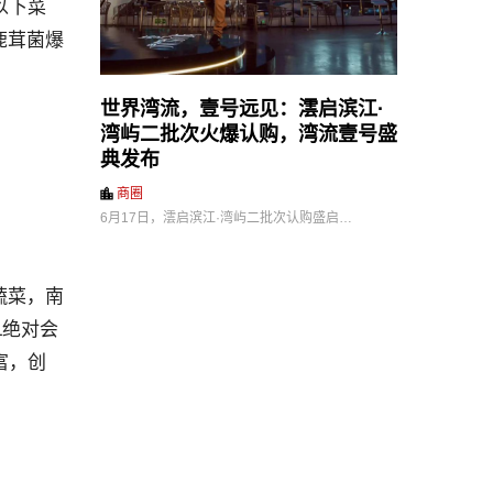
以下菜
鹿茸菌爆
世界湾流，壹号远见：澐启滨江·
湾屿二批次火爆认购，湾流壹号盛
典发布
商圈
6月17日，澐启滨江·湾屿二批次认购盛启…
蔬菜，南
L绝对会
富，创