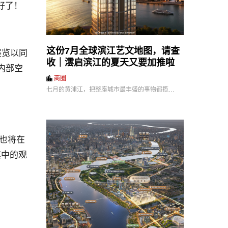
好了！
这份7月全球滨江艺文地图，请查
展览以同
收｜澐启滨江的夏天又要加推啦
内部空
商圈
七月的黄浦江，把整座城市最丰盛的事物都揽…
品也将在
其中的观