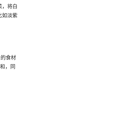
菜，将白
比如淡紫
景的食材
柔和，同