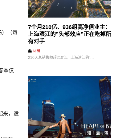
7个月210亿、936组高净值业主：
入场）（每
上海滨江的”头部效应”正在吃掉所
有对手
商圈
210天总销售额超210亿，上海滨江的“…
选春季仅
起来，适