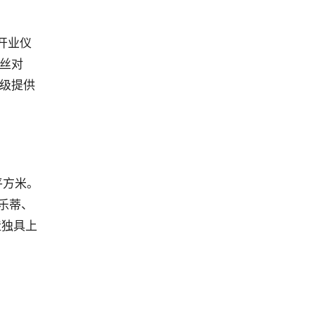
的开业仪
粉丝对
升级提供
平方米。
美乐蒂、
造独具上