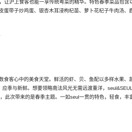
勺，让沪上食客也能一享传统粤菜的精华。特色春季菜品包含
皮蛋带子炒鸡蛋、银杏木耳浸枸杞苗、萝卜花杞子牛肉汤、
号
数食客心中的美食天堂。鲜活的虾、贝、鱼配以多样水果、
应季与新鲜。想要领略南法风光无需远渡重洋，seul&SEU
新了，此次带来的是春季主题。一如seul一贯的特色，轻食，丰