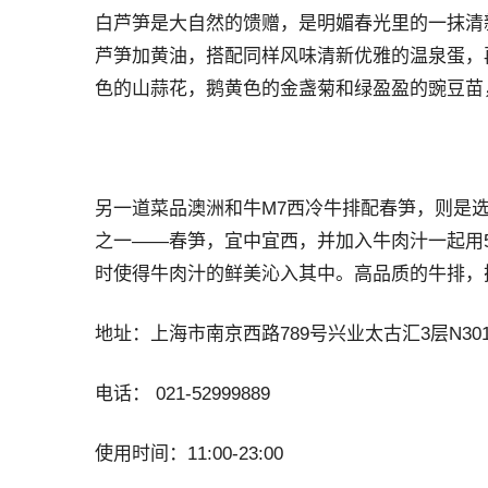
白芦笋是大自然的馈赠，是明媚春光里的一抹清
芦笋加黄油，搭配同样风味清新优雅的温泉蛋，
色的山蒜花，鹅黄色的金盏菊和绿盈盈的豌豆苗
另一道菜品澳洲和牛M7西冷牛排配春笋，则是
之一——春笋，宜中宜西，并加入牛肉汁一起用
时使得牛肉汁的鲜美沁入其中。高品质的牛排，
地址：上海市南京西路789号兴业太古汇3层N3
电话： 021-52999889
使用时间：11:00-23:00