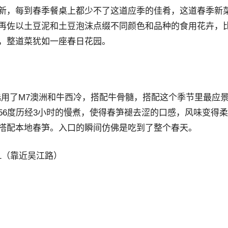
新，每到春季餐桌上都少不了这道应季的佳肴，这道春季新
再佐以土豆泥和土豆泡沫点缀不同颜色和品种的食用花卉，
，整道菜犹如一座春日花园。
选用了M7澳洲和牛西冷，搭配牛骨髓，搭配这个季节里最应
56度历经3小时的慢煮，使得春笋褪去涩的口感，风味变得
搭配本地春笋。入口的瞬间仿佛是吃到了整个春天。
01（靠近吴江路）