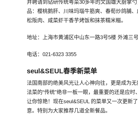
并聘请到钻研传统粤菜30多年的文国雄大厨掌
品：樱桃鹅肝、川味玛瑙牛筋爽、春荀炒鸽脯、
松阪肉、咸菜虾干香芋烤饭和抹茶糯米糍。
地址：上海市黄浦区中山东一路3号5楼 外滩三
电话：021-6323 3355
seul&SEUL春季新菜单
法国南部的绝美风光让人心神向往，更是成为无
法菜的“传统”绝非一板一眼，最重要的还是应时、
让你惊艳！现在seul&SEUL 的菜单又一次更
意。特别为大家推荐几道全新餐品。