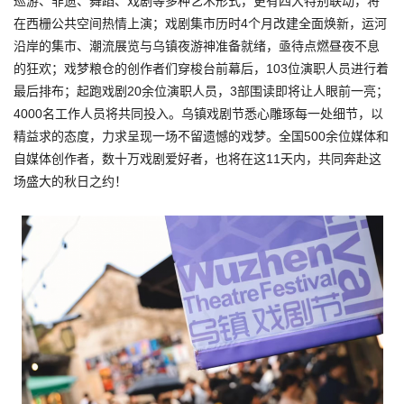
巡游、非遗、舞蹈、戏剧等多种艺术形式，更有四大特别联动，将
在西栅公共空间热情上演；戏剧集市历时4个月改建全面焕新，运河
沿岸的集市、潮流展览与乌镇夜游神准备就绪，亟待点燃昼夜不息
的狂欢；戏梦粮仓的创作者们穿梭台前幕后，103位演职人员进行着
最后排布；起跑戏剧20余位演职人员，3部围读即将让人眼前一亮；
4000名工作人员将共同投入。乌镇戏剧节悉心雕琢每一处细节，以
精益求的态度，力求呈现一场不留遗憾的戏梦。全国500余位媒体和
自媒体创作者，数十万戏剧爱好者，也将在这11天内，共同奔赴这
场盛大的秋日之约！