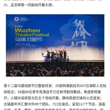
川、孟京辉等一同敲响开幕大锣。
第十二届乌镇戏剧节已整装待发：25部特邀剧目共437位演职人员陆
续抵达；18组86位青年竞演选手已在蚌湾剧场集结，角逐即将展
开；小镇对话将首次在五个场地开展，静待思想交锋的火花迸发；
古镇嘉年华汇聚中外89个团队、711位演员，呈现117个节目，涵盖