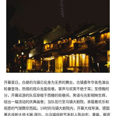
开幕首日，白昼的乌镇已化身为无界的舞台，古镇嘉年华各色演出
轮番登场，热情的观众充盈街巷，掌声与欢笑不绝于耳；至傍晚时
分，开幕巡游的队伍穿梭于西栅的街巷间，笑语与光影相映生辉，
绘出一幅流动的庆典画卷；当队伍行至乌镇大剧院，承载着欢乐和
祝愿的气球腾空而起。19时的乌镇大剧院内，开幕大戏导演、德国
著名戏剧大师卡琳·拜尔、与乌镇戏剧节发起人陈向宏、黄磊、赖声