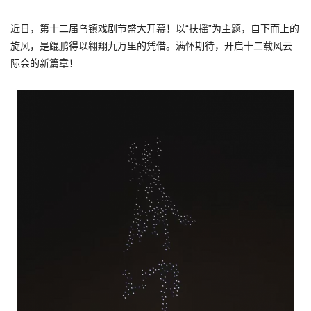
近日，第十二届乌镇戏剧节盛大开幕！以“扶摇”为主题，自下而上的
旋风，是‌鲲鹏得以翱翔九万里的凭借。满怀期待，开启十二载风云
际会的新篇章！