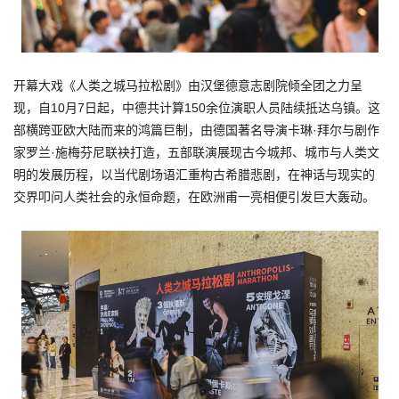
开幕大戏《人类之城马拉松剧》由汉堡德意志剧院倾全团之力呈
现，自10月7日起，中德共计算150余位演职人员陆续抵达乌镇。这
部横跨亚欧大陆而来的鸿篇巨制，由德国著名导演卡琳·拜尔与剧作
家罗兰·施梅芬尼联袂打造，五部联演展现古今城邦、城市与人类文
明的发展历程，以当代剧场语汇重构古希腊悲剧，在神话与现实的
交界叩问人类社会的永恒命题，在欧洲甫一亮相便引发巨大轰动。