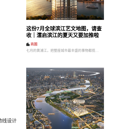
这份7月全球滨江艺文地图，请查
收｜澐启滨江的夏天又要加推啦
商圈
七月的黄浦江，把整座城市最丰盛的事物都揽…
动线设计