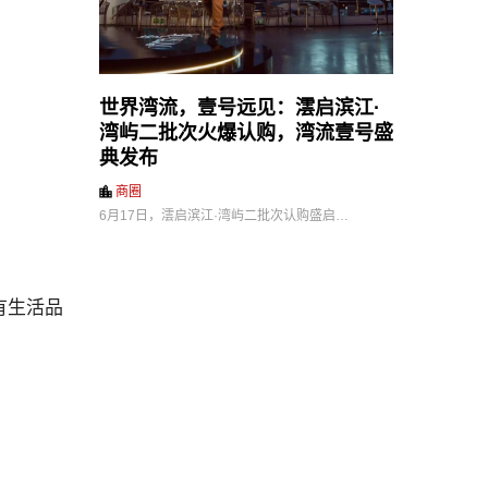
世界湾流，壹号远见：澐启滨江·
湾屿二批次火爆认购，湾流壹号盛
典发布
商圈
6月17日，澐启滨江·湾屿二批次认购盛启…
有生活品