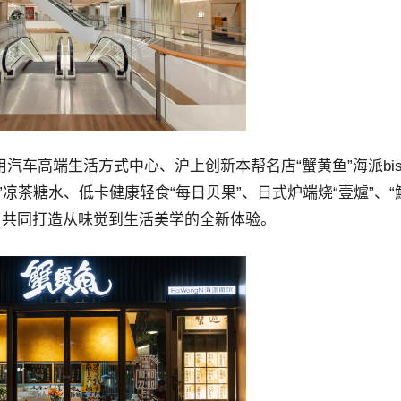
汽车高端生活方式中心、沪上创新本帮名店“蟹黄鱼”海派bist
堂”凉茶糖水、低卡健康轻食“每日贝果”、日式炉端烧“壹爐”、“
a、共同打造从味觉到生活美学的全新体验。