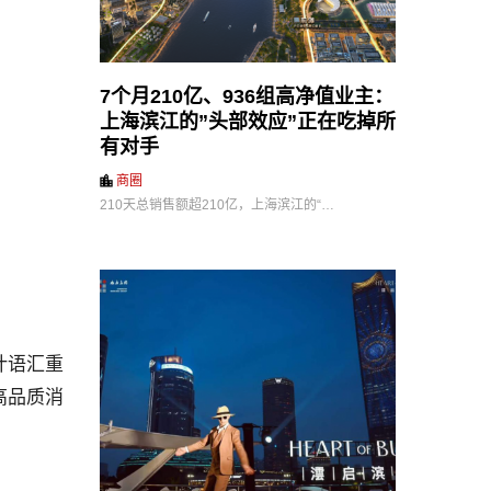
7个月210亿、936组高净值业主：
上海滨江的”头部效应”正在吃掉所
有对手
商圈
210天总销售额超210亿，上海滨江的“…
计语汇重
高品质消