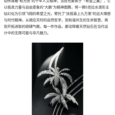
动传递着“和为贵”的千年人文精神；当目光聚焦于「希望之翼」，它
以极具力量与自由意象的“大鹏”为精神图腾，将一颗5克拉水滴形主
钻幻化为引领飞翔的希望之光，寄托了“扶摇直上九万里”的远大理想
与时代精神。从顺应天时的自然哲学，到和谐共生的生命智慧，再
到开拓进取的磅礴气概，每一件作品，都诠释着天然钻石在当代设
计中的无限可能与非凡魅力。