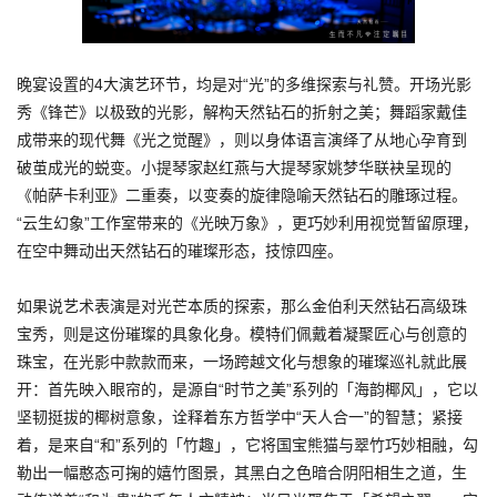
晚宴设置的4大演艺环节，均是对“光”的多维探索与礼赞。开场光影
秀《锋芒》以极致的光影，解构天然钻石的折射之美；舞蹈家戴佳
成带来的现代舞《光之觉醒》，则以身体语言演绎了从地心孕育到
破茧成光的蜕变。小提琴家赵红燕与大提琴家姚梦华联袂呈现的
《帕萨卡利亚》二重奏，以变奏的旋律隐喻天然钻石的雕琢过程。
“云生幻象”工作室带来的《光映万象》，更巧妙利用视觉暂留原理，
在空中舞动出天然钻石的璀璨形态，技惊四座。
如果说艺术表演是对光芒本质的探索，那么金伯利天然钻石高级珠
宝秀，则是这份璀璨的具象化身。模特们佩戴着凝聚匠心与创意的
珠宝，在光影中款款而来，一场跨越文化与想象的璀璨巡礼就此展
开：首先映入眼帘的，是源自“时节之美”系列的「海韵椰风」，它以
坚韧挺拔的椰树意象，诠释着东方哲学中“天人合一”的智慧；紧接
着，是来自“和”系列的「竹趣」，它将国宝熊猫与翠竹巧妙相融，勾
勒出一幅憨态可掬的嬉竹图景，其黑白之色暗合阴阳相生之道，生