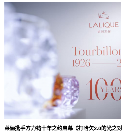
莱俪携手方力钧十年之约启幕《打哈欠2.0的光之对