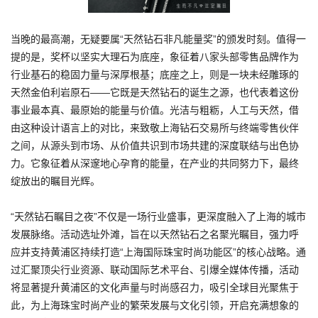
当晚的最高潮，无疑要属“天然钻石非凡能量奖”的颁发时刻。值得一
提的是，奖杯以坚实大理石为底座，象征着八家头部零售品牌作为
行业基石的稳固力量与深厚根基；底座之上，则是一块未经雕琢的
天然金伯利岩原石——它既是天然钻石的诞生之源，也代表着这份
事业最本真、最原始的能量与价值。光洁与粗粝，人工与天然，借
由这种设计语言上的对比，来致敬上海钻石交易所与终端零售伙伴
之间，从源头到市场、从价值共识到市场共建的深度联结与出色协
力。它象征着从深邃地心孕育的能量，在产业的共同努力下，最终
绽放出的瞩目光辉。
“天然钻石瞩目之夜”不仅是一场行业盛事，更深度融入了上海的城市
发展脉络。活动选址外滩，旨在以天然钻石之名聚光瞩目，强力呼
应并支持黄浦区持续打造“上海国际珠宝时尚功能区”的核心战略。通
过汇聚顶尖行业资源、联动国际艺术平台、引爆全媒体传播，活动
将显著提升黄浦区的文化声量与时尚感召力，吸引全球目光聚焦于
此，为上海珠宝时尚产业的繁荣发展与文化引领，开启充满想象的