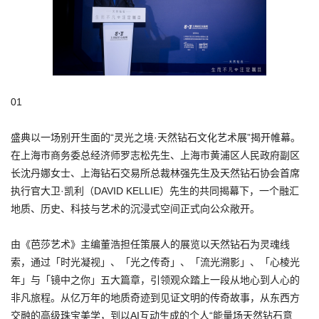
01
盛典以一场别开生面的“灵光之境·天然钻石文化艺术展”揭开帷幕。
在上海市商务委总经济师罗志松先生、上海市黄浦区人民政府副区
长沈丹娜女士、上海钻石交易所总裁林强先生及天然钻石协会首席
执行官大卫·凯利（DAVID KELLIE）先生的共同揭幕下，一个融汇
地质、历史、科技与艺术的沉浸式空间正式向公众敞开。
由《芭莎艺术》主编董浩担任策展人的展览以天然钻石为灵魂线
索，通过「时光凝视」、「光之传奇」、「流光溯影」、「心棱光
年」与「镜中之你」五大篇章，引领观众踏上一段从地心到人心的
非凡旅程。从亿万年的地质奇迹到见证文明的传奇故事，从东西方
交融的高级珠宝美学，到以AI互动生成的个人“能量场天然钻石意