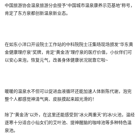
中国旅游协会温泉旅游分会授予“中国城市温泉康养示范基地”称号，
肯定了东方泉都创新温泉新业态。
在如东小洋口开设院士工作站的中科院院士汪集旸现场颁发“华东黄
金健康理疗泉”奖牌，肯定“黄金汤”理疗泉的医疗价值，小伙伴们可
以安心来泡，恢复元气，改善身体健康状况就靠它啦~
暖暖的温泉水不但可以促进血液循环还能加速人体新陈代谢，泡完
整个人都感觉神清气爽、皮肤摸起来超光滑的！
除了“黄金汤”以外，在这里还能感受到“冰火两重天”的冰/火池，温经
逐寒十分适合小仙女们的艾叶池、提神醒脑的咖啡池等多种特色温
泉池。