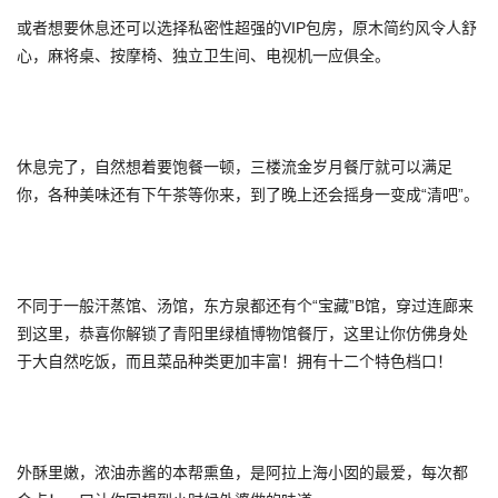
或者想要休息还可以选择私密性超强的VIP包房，原木简约风令人舒
心，麻将桌、按摩椅、独立卫生间、电视机一应俱全。
休息完了，自然想着要饱餐一顿，三楼流金岁月餐厅就可以满足
你，各种美味还有下午茶等你来，到了晚上还会摇身一变成“清吧”。
不同于一般汗蒸馆、汤馆，东方泉都还有个“宝藏”B馆，穿过连廊来
到这里，恭喜你解锁了青阳里绿植博物馆餐厅，这里让你仿佛身处
于大自然吃饭，而且菜品种类更加丰富！拥有十二个特色档口！
外酥里嫩，浓油赤酱的本帮熏鱼，是阿拉上海小囡的最爱，每次都