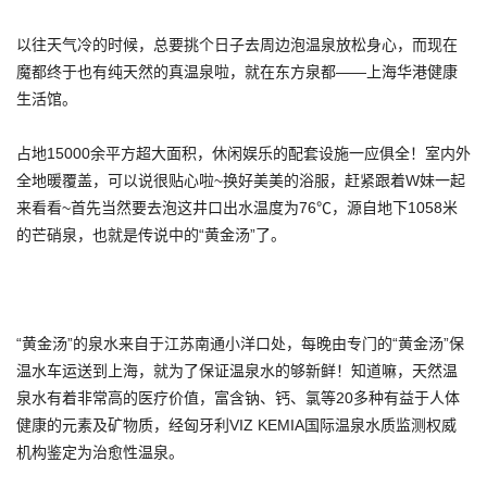
以往天气冷的时候，总要挑个日子去周边泡温泉放松身心，而现在
魔都终于也有纯天然的真温泉啦，就在东方泉都——上海华港健康
生活馆。
占地15000余平方超大面积，休闲娱乐的配套设施一应俱全！室内外
全地暖覆盖，可以说很贴心啦~换好美美的浴服，赶紧跟着W妹一起
来看看~首先当然要去泡这井口出水温度为76℃，源自地下1058米
的芒硝泉，也就是传说中的“黄金汤”了。
“黄金汤”的泉水来自于江苏南通小洋口处，每晚由专门的“黄金汤”保
温水车运送到上海，就为了保证温泉水的够新鲜！知道嘛，天然温
泉水有着非常高的医疗价值，富含钠、钙、氯等20多种有益于人体
健康的元素及矿物质，经匈牙利VIZ KEMIA国际温泉水质监测权威
机构鉴定为治愈性温泉。