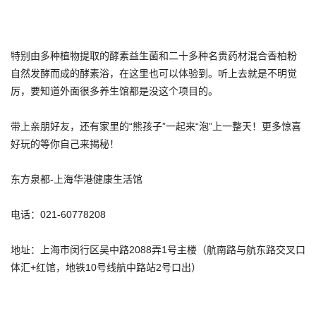
特别由多种植物提取的酵素益生菌和二十多种名贵药材混合香柏粉
自然发酵而成的酵素浴，在这里也可以体验到。听上去就是不明觉
厉，要知道外面很多养生馆都是没这个项目的。
带上亲朋好友，还有家里的“熊孩子”一起来“泡”上一整天！更多惊喜
好玩的等你自己来揭秘！
东方泉都-上海华港健康生活馆
电话：021-60778208
地址：上海市闵行区吴中路2088弄1号主楼（航南路与航东路交叉口
体汇+红馆，地铁10号线航中路站2号口出）