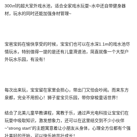
300㎡的超大室外戏水池，适合全家戏水玩耍~水中还自带健身器
材，玩水的同时还能加强身材管理~
宝爸宝妈在愉快享受的时候，宝宝们也可以在水深1.1m的戏水池尽
情玩水，特别值得一提的是还有儿童滑道池，简直就像一个大型户
外玩水乐园，有没有！
每次出来玩，宝宝留在家里会担心，带出门又怕会吵闹。而来东方
泉都，完全不用担心！狮子星宝贝乐园，带你穿梭童话世界！
结合了北美儿童早教课程，寓教于乐，通过声光电科技让宝宝们在
玩耍中吸取知识，激发想象力，还可以在这里结交到不少小伙伴
~“strong start”的主题寓意着让小朋友从身体，心理全方位都有个强
壮美好的开始，可以快乐地茁壮成长！