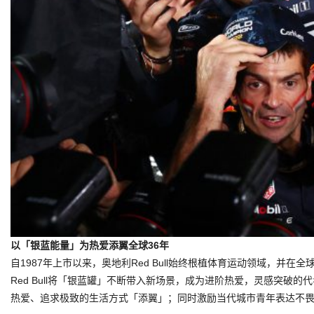
以「
银蓝能量
」为热爱添翼全球3
6
年
自1987年上市以来，奥地利Red Bull始终根植体育运动领域，
Red Bull将「银蓝罐」不断带入新场景，成为进阶热爱，灵感突
热爱、追求极致的生活方式「添翼」；同时激励当代城市青年表达不