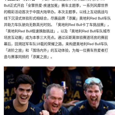
Bull正式开启「全擎热爱·疾速加冕」赛车主题季，一系列风靡世界
的精彩活动首次于中国大陆举办。本次主题季，以线上互动挑战与
线下沉浸式体验形式相结合，尽展品牌「添翼」奥地利Red Bull车队
并助力车队驶向无数高光时刻。「奥地利Red Bull卡丁车挑战赛」，
「奥地利Red Bull极速换胎挑战」，以及「奥地利Red Bull车队城市
坯房互动展」成为本季三大亮点。通过近距离体验赛道坯房的赛前
幕后，回溯冠军车队18载的荣耀之路，来构建奥地利Red Bull车队
「进阶之旅」和「围场内外」的互动体验，为每一位赛车热爱者打
造与赛事同频的「添翼之旅」。