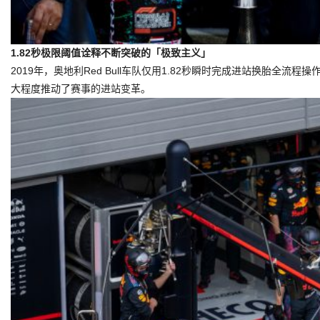
1
.82
秒
极限阈值
诠释不断突破的「极致主义」
2019年，奥地利Red Bull车队仅用1.82秒瞬时完成进站换胎全
大程度推动了赛事的进站变革。