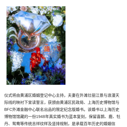
仪式将由黄浦区婚姻登记中心主持，夫妻在外滩壮丽江景与浪漫天
际线的映衬下宣读誓言，获颁由黄浦区民政局、上海历史博物馆与
BFC外滩金融中心联名出品的限定纪念版婚书。该婚书以上海历史
博物馆馆藏的一份1948年真实婚书为蓝本复刻，保留喜鹊、鹿、牡
丹、鸳鸯等传统吉祥纹样及竖排规制，是承载百年历史的婚姻信