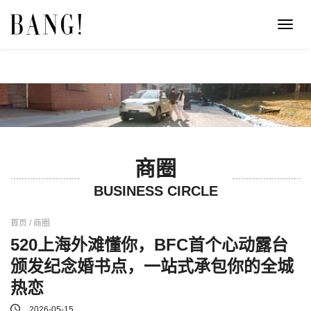
Toggl
navig
商圈
BUSINESS CIRCLE
首页 / 商圈
520上海外滩懂你，BFC首个心动露台
颁发纪念婚书点，一站式承包你的全城
热恋
2026-05-15