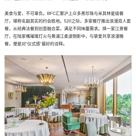
美食与爱，不可辜负。BFC汇聚沪上众多黑珍珠与米其林星级餐
厅，堪称名副其实的约会胜地。520之际，多家餐厅推出浪漫双人套
餐，从经典法餐到创意融合菜，满足不同味蕾需求。择一家江景餐
厅，在陆家嘴璀璨灯火与黄浦江柔波倒影中，与挚爱共享浪漫晚
餐，便是对“仪式感”最好的诠释。