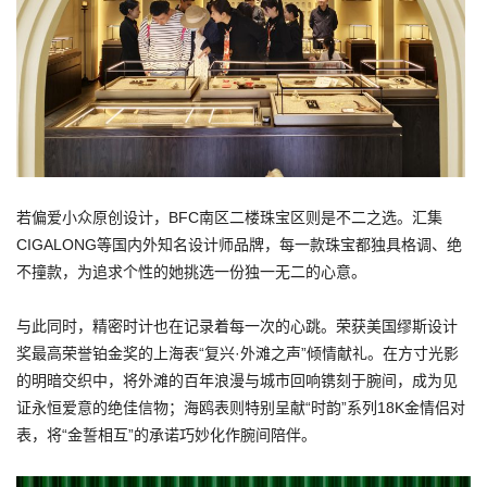
若偏爱小众原创设计，BFC南区二楼珠宝区则是不二之选。汇集
CIGALONG等国内外知名设计师品牌，每一款珠宝都独具格调、绝
不撞款，为追求个性的她挑选一份独一无二的心意。
与此同时，精密时计也在记录着每一次的心跳。荣获美国缪斯设计
奖最高荣誉铂金奖的上海表“复兴·外滩之声”倾情献礼。在方寸光影
的明暗交织中，将外滩的百年浪漫与城市回响镌刻于腕间，成为见
证永恒爱意的绝佳信物；海鸥表则特别呈献“时韵”系列18K金情侣对
表，将“金誓相互”的承诺巧妙化作腕间陪伴。