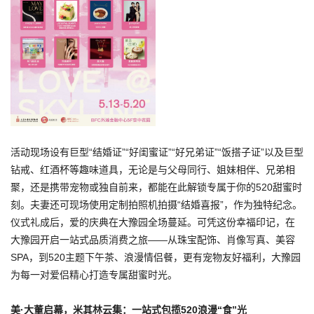
活动现场设有巨型“结婚证”“好闺蜜证”“好兄弟证”“饭搭子证”以及巨型
钻戒、红酒杯等趣味道具，无论是与父母同行、姐妹相伴、兄弟相
聚，还是携带宠物或独自前来，都能在此解锁专属于你的520甜蜜时
刻。夫妻还可现场使用定制拍照机拍摄“结婚喜报”，作为独特纪念。
仪式礼成后，爱的庆典在大豫园全场蔓延。可凭这份幸福印记，在
大豫园开启一站式品质消费之旅——从珠宝配饰、肖像写真、美容
SPA，到520主题下午茶、浪漫情侣餐，更有宠物友好福利，大豫园
为每一对爱侣精心打造专属甜蜜时光。
美·大董
启幕
，
米其林
云集：
一站式包揽520浪漫“食”光