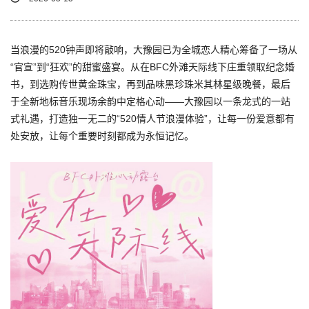
当浪漫的520钟声即将敲响，大豫园已为全城恋人精心筹备了一场从
“官宣”到“狂欢”的甜蜜盛宴。从在BFC外滩天际线下庄重领取纪念婚
书，到选购传世黄金珠宝，再到品味黑珍珠米其林星级晚餐，最后
于全新地标音乐现场余韵中定格心动——大豫园以一条龙式的一站
式礼遇，打造独一无二的“520情人节浪漫体验”，让每一份爱意都有
处安放，让每个重要时刻都成为永恒记忆。