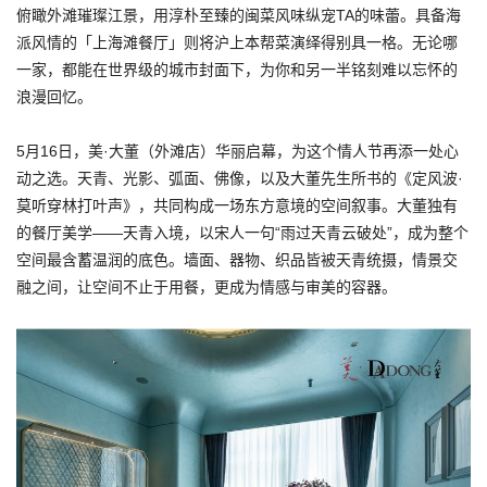
俯瞰外滩璀璨江景，用淳朴至臻的闽菜风味纵宠TA的味蕾。具备海
派风情的「上海滩餐厅」则将沪上本帮菜演绎得别具一格。无论哪
一家，都能在世界级的城市封面下，为你和另一半铭刻难以忘怀的
浪漫回忆。
5月16日，美·大董（外滩店）华丽启幕，为这个情人节再添一处心
动之选。天青、光影、弧面、佛像，以及大董先生所书的《定风波·
莫听穿林打叶声》，共同构成一场东方意境的空间叙事。大董独有
的餐厅美学——天青入境，以宋人一句“雨过天青云破处”，成为整个
空间最含蓄温润的底色。墙面、器物、织品皆被天青统摄，情景交
融之间，让空间不止于用餐，更成为情感与审美的容器。