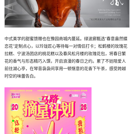
中式美学的甜蜜馈赠也在豫园商城内蔓延。绿波廊甄选“春意盎然蝶
恋花”定制点心，以玲珑匠心等待每一对情侣打卡；松鹤楼的玫瑰花
拉糕、宁波汤团店的桃花糕以及春风松月楼的玫瑰花包，将春日繁
花的香气与形态精巧入馔，开启浪漫的春日之约。累了不妨陪爱人
前往湖心亭，在琴音袅袅间享用一顿惬意的花香下午茶，感受跨越
时空的味蕾告白。