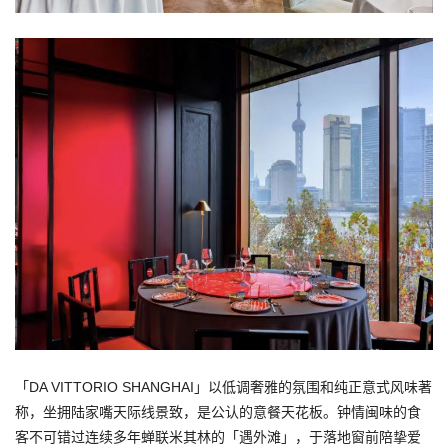
「DA VITTORIO SHANGHAI」以低调奢雅的氛围和纯正意式风味著
称，坐拥陆家嘴天际线景致，是公认的意餐天花板。钟情闽味的食
客不可错过连续多年蝉联米其林的「遇外滩」，于落地窗前陪挚爱