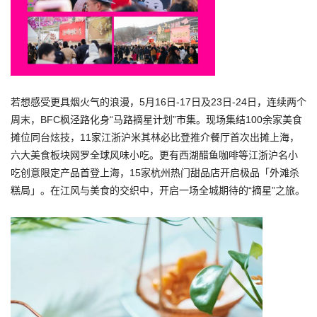
若想感受更具烟火气的浪漫，5月16日-17日及23日-24日，连续两个
周末，BFC枫泾路化身“马路摘星计划”市集。现场集结100余家美食
摊位同台炫技，11家江浙沪米其林必比登推介餐厅首次出摊上海，
六大美食板块网罗全球风味小吃。更有西湖醋鱼咖啡等江浙沪名小
吃创意限定产品首登上海，15家杭州热门甜品店开启极品「外滩杀
糕局」。在江风与美食的交织中，开启一场全城期待的“摘星”之旅。