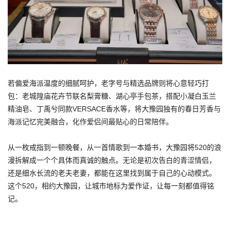
若偏爱海派温度的细腻呵护，老字号与精选品牌则将心意轻巧打
包：老城隍庙花卉节联名梨膏糖、湖心亭手包茶，搭配小凝白玉兰
精油皂、丁禹兮同款VERSACE香水等，将大豫园独有的春日芳香与
海派记忆完美融合，化作爱侣间最贴心的日常陪伴。
从一枚戒指到一顿晚餐，从一首情歌到一本婚书，大豫园将520的浪
漫拆解成一个个具体而真诚的触点。无论是初次告白的青涩情侣，
还是细水长流的老夫老妻，都能在这里找到属于自己的心动模式。
这个520，相约大豫园，让城市地标为爱作证，让每一刻都值得铭
记。