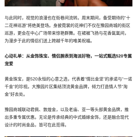
与此同时，视觉的浪漫也在街巷间流转。周末期间，备受期待的“十
二花神巡游”将绝美登场。身披霓裳的花神们不仅在豫园商城的街区
巡游，更会在中心广场带来惊艳群舞。在裙裾飞扬与花香氤氲间，
为漫步于此的情侣们送上跨越千年的唯美祝福。
心动礼单：从金饰珠宝、情侣腕表到海派好物，一站式甄选520专属
宠爱
黄金珠宝，是520永恒的心意之选，代表着“情比金坚”的承诺与“一诺
千金”的珍视。大豫园片区集结顶流黄金品牌，倾力打造情人节“淘
金”好去处。
豫园商城联动君佩、敦煌金，以及老庙、亚一等头部黄金品牌，推
出多重专属优惠。无论是传承经典的中式婚嫁金饰，还是融合现代
设计的时尚金品，皆可在此觅得。