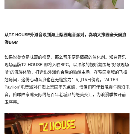
从TZ HOUSE外滩音浪到海上梨园电音派对，奏响大豫园全天候浪
漫BGM
如果说美食是味蕾的盛宴，那么音乐便是情感的催化剂。知名音乐
现场品牌TZ HOUSE 即将入驻BFC，以顶级的视听氛围与“好歌现场
听”的沉浸体验，打造出外滩约会后的微醺主场。在豫园商城的飞檐
翘角间，这份心动音浪也在无缝接力：5月15日傍晚，“ALTER.
Pavilion”电音派对在海上梨园率先点燃，情侣们可伴着晚霞与前沿电
音，俯瞰陆家嘴天际线与百年老城厢的绝美交汇，为浪漫季拉开前
卫序幕。