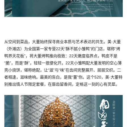
从空间到菜品，大董始终探寻商业本质与艺术表达的共生。美·大董
（外滩店）为全国第一家专营22天“酥不腻小雏鸭”的门店，堪称“烤
鸭界天花板”，将大董烤鸭推向极致：22天嫩度临界点，鸭皮不是
“脆”，而是“酥”，轻轻一抿便化开。22天小雏鸭配大董发明的空心薄
壳小烧饼，堪称绝配，让“滋”与“味”在齿间完整展开、层层交织。二
者相逢，滋味绝响。最美的告白，是我“董”你。这个520，美·大董特
别推出情人节限定套餐，在唇齿留香间，定格这一刻的心有灵犀。